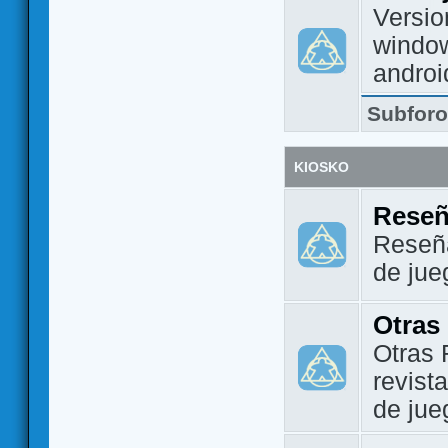
Versio
window
androi
Subfor
KIOSKO
Reseñ
Reseña
de jue
Otras
Otras 
revist
de jue