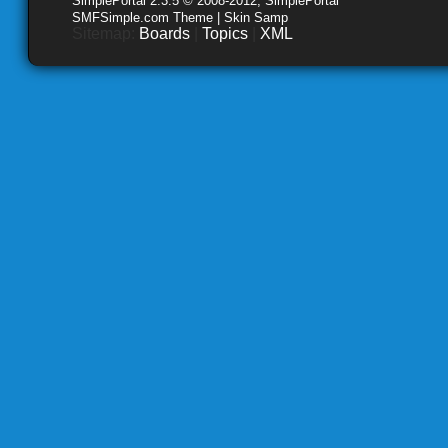
SimplePortal 2.3.5 © 2008-2012, SimplePortal
SMFSimple.com Theme | Skin Samp
Sitemap:
Boards
|
Topics
|
XML