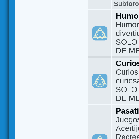
Subfor
Humo
Humor 
divert
SOLO
DE M
Curio
Curios
curios
SOLO
DE M
Pasat
Juegos
Acerti
Recrea