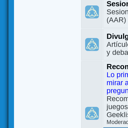
Sesio
Sesion
(AAR)
Divul
Artícu
y deba
Reco
Lo pri
mirar 
pregun
Recom
juegos
Geekli
Modera