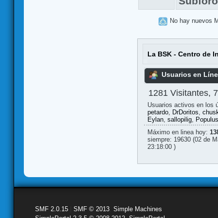
Subfor
No hay nuevos 
La BSK - Centro de I
Usuarios en Lín
1281 Visitantes, 
Usuarios activos en los 
petardo
,
DrDoritos
,
chus
Eylan
,
sallopilig
,
Populu
Máximo en linea hoy:
13
siempre: 19630 (02 de M
23:18:00 )
SMF 2.0.15
|
SMF © 2013
,
Simple Machines