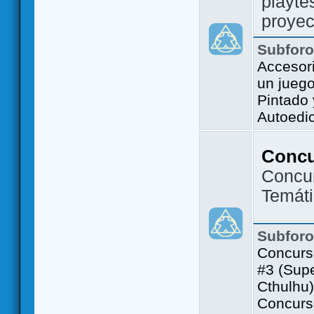
playte
proyec
Subfor
Accesor
un jueg
Pintado
Autoedi
Conc
Concu
Temát
Subfor
Concurs
#3 (Sup
Cthulhu)
Concurs