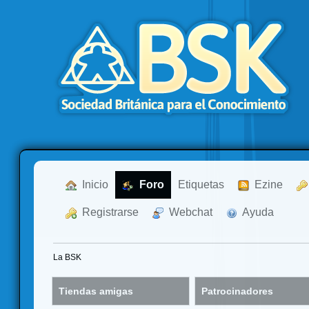
  Inicio
  Foro
Etiquetas
  Ezine
  Registrarse
  Webchat
  Ayuda
La BSK
Tiendas amigas
Patrocinadores