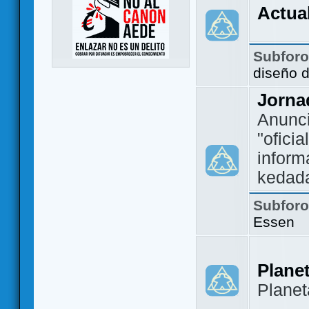
Actua
Subfor
diseño 
Jorna
Anunc
"ofici
inform
kedad
Subfor
Essen
Plane
Plane