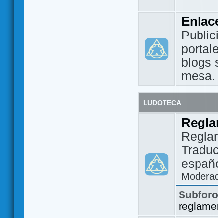
Enlac
Public
portal
blogs 
mesa.
LUDOTECA
Regla
Regla
Traduc
españo
Modera
Subfor
reglame