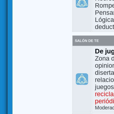
Rompe
Pensam
Lógic
deduct
SALÓN DE TE
De ju
Zona d
opinio
disert
relaci
juego
recicl
periód
Modera