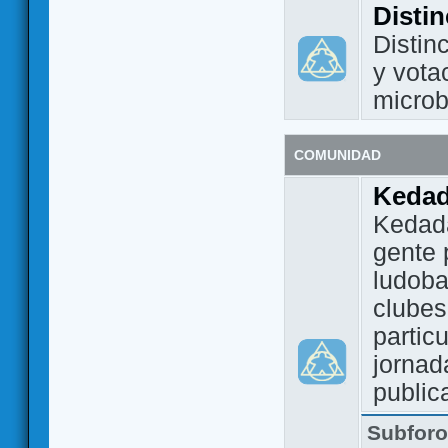
Disti
Distin
y vota
micro
COMUNIDAD
Keda
Kedada
gente 
ludoba
clubes
partic
jornad
public
Subfor