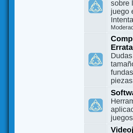
sobre 
juego 
Intent
Modera
Compo
Errat
Dudas
tamañ
fundas
piezas
Softw
Herram
aplica
juegos
Video