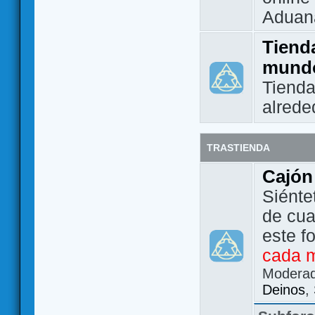
Aduan
Tienda
mund
Tienda
alrede
TRASTIENDA
Cajón
Siénte
de cua
este f
cada 
Modera
Deinos
,