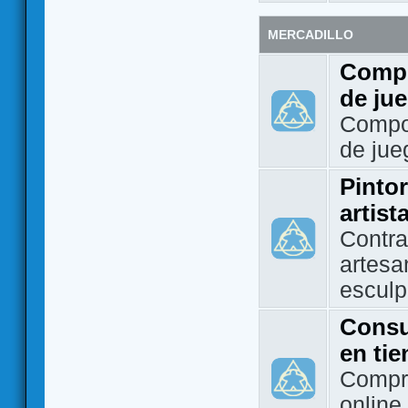
MERCADILLO
Compo
de ju
Compo
de jue
Pintor
artist
Contra
artesa
esculp
Consu
en ti
Compra
online 