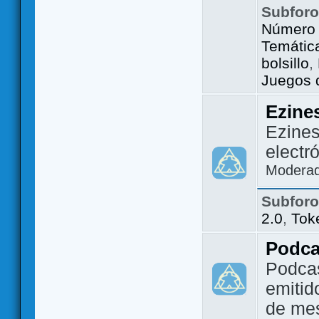
Subfor
Número 
Temátic
bolsillo
,
Juegos d
Ezine
Ezines
electr
Modera
Subfor
2.0
,
Tok
Podca
Podca
emitid
de me