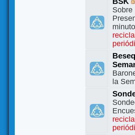
BSK
Sobre 
Presen
minut
recicl
periód
Beseq
Sema
Barone
la Se
Sond
Sondeo
Encue
recicl
periód