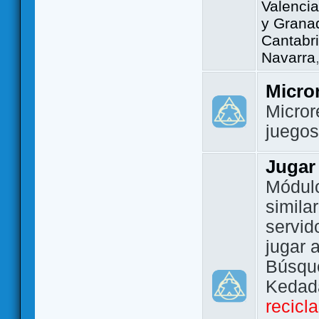
Valencia
y Grana
Cantabri
Navarra
Micro
Micror
juego
Jugar
Módulo
simila
servid
jugar 
Búsque
Kedada
recicl