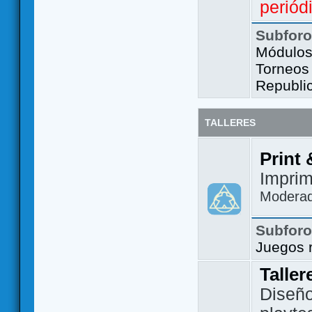
periód
Subfor
Módulos 
Torneos
Republi
TALLERES
Print 
Imprim
Modera
Subfor
Juegos 
Taller
Diseño