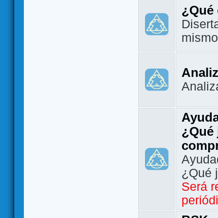
¿Qué 
Disert
mismo
Analiz
Analiz
Ayuda
¿Qué 
comp
Ayudad
¿Qué 
Será r
periód