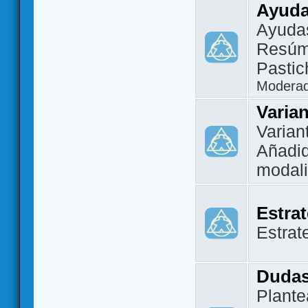
Ayuda
Ayuda
Resúm
Pastic
Modera
Varia
Varian
Añadi
modal
Estra
Estrat
Dudas
Plante