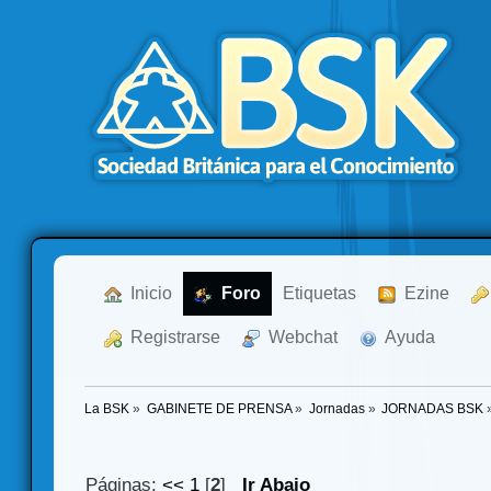
  Inicio
  Foro
Etiquetas
  Ezine
  Registrarse
  Webchat
  Ayuda
La BSK
»
GABINETE DE PRENSA
»
Jornadas
»
JORNADAS BSK
Páginas:
<<
1
[
2
]
Ir Abajo