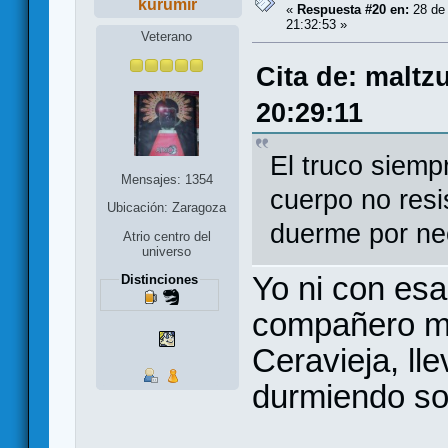
kurumir
«
Respuesta #20 en:
28 de
21:32:53 »
Veterano
Cita de: maltz
20:29:11
El truco siemp
Mensajes: 1354
cuerpo no resi
Ubicación: Zaragoza
duerme por ne
Atrio centro del
universo
Yo ni con es
Distinciones
compañero m
Ceravieja, ll
durmiendo so