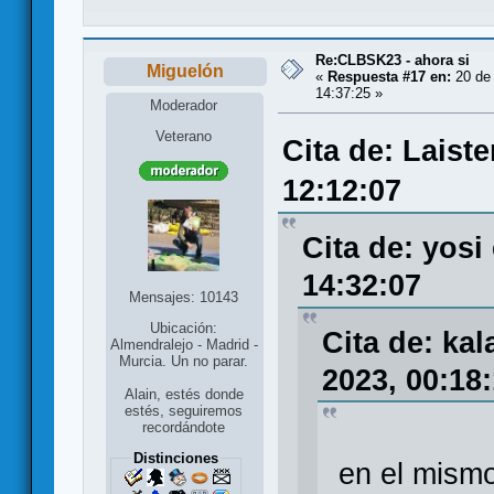
Re:CLBSK23 - ahora si
Miguelón
«
Respuesta #17 en:
20 de
14:37:25 »
Moderador
Veterano
Cita de: Laist
12:12:07
Cita de: yosi
14:32:07
Mensajes: 10143
Ubicación:
Cita de: ka
Almendralejo - Madrid -
Murcia. Un no parar.
2023, 00:18
Alain, estés donde
estés, seguiremos
recordándote
Distinciones
en el mismo