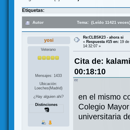
Etiquetas:
Autor
Tema: (Leído 11421 veces
Re:CLBSK23 - ahora si
yosi
«
Respuesta #15 en:
19 de
14:32:07 »
Veterano
Cita de: kalam
00:18:10
Mensajes: 1433
Ubicación:
Loeches(Madrid)
en el mismo co
¿Hay alguien ahi?
Colegio Mayor
Distinciones
universitaria d