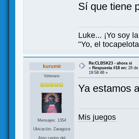
Sí que tiene 
Luke... ¡Yo soy la
"Yo, el tocapelot
Re:CLBSK23 - ahora si
kurumir
«
Respuesta #18 en:
28 de
19:58:48 »
Veterano
Ya estamos an
Mis juegos
Mensajes: 1354
Ubicación: Zaragoza
Atrio centro del