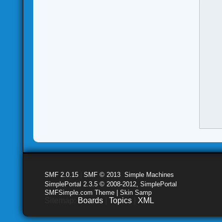
SMF 2.0.15
|
SMF © 2013
,
Simple Machines
SimplePortal 2.3.5 © 2008-2012, SimplePortal
SMFSimple.com Theme | Skin Samp
Sitemap:
Boards
|
Topics
|
XML