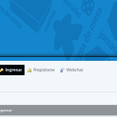
  Ingresar
  Registrarse
  Webchat
ngresar