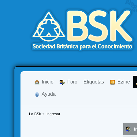
  Inicio
  Foro
Etiquetas
  Ezine
  Ayuda
La BSK
»
Ingresar
I