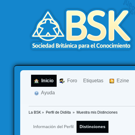
  Inicio
  Foro
Etiquetas
  Ezine
  Ayuda
La BSK
»
Perfil de Didiita 
»
Muestra mis Distinciones
Información del Perfil
Distinciones