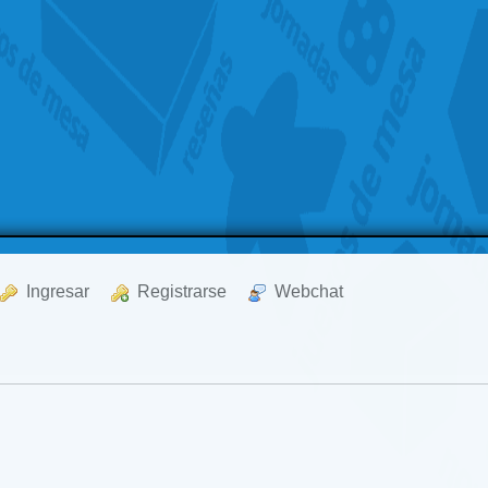
  Ingresar
  Registrarse
  Webchat