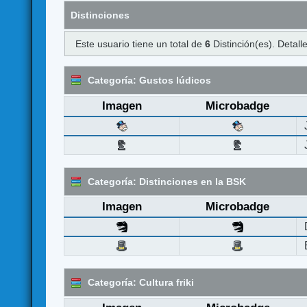
Distinciones
Este usuario tiene un total de
6
Distinción(es). Detalle
Categoría: Gustos lúdicos
Imagen
Microbadge
Categoría: Distinciones en la BSK
Imagen
Microbadge
Categoría: Cultura friki