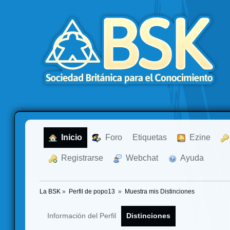
  Inicio
  Foro
Etiquetas
  Ezine
  Registrarse
  Webchat
  Ayuda
La BSK
»
Perfil de popo13 
»
Muestra mis Distinciones
Información del Perfil
Distinciones