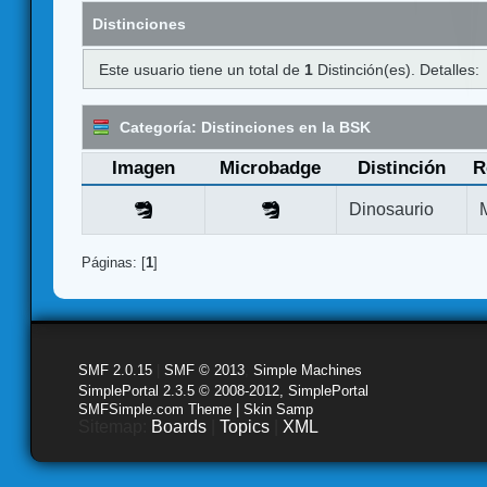
Distinciones
Este usuario tiene un total de
1
Distinción(es). Detalles:
Categoría: Distinciones en la BSK
Imagen
Microbadge
Distinción
R
Dinosaurio
Páginas: [
1
]
SMF 2.0.15
|
SMF © 2013
,
Simple Machines
SimplePortal 2.3.5 © 2008-2012, SimplePortal
SMFSimple.com Theme | Skin Samp
Sitemap:
Boards
|
Topics
|
XML