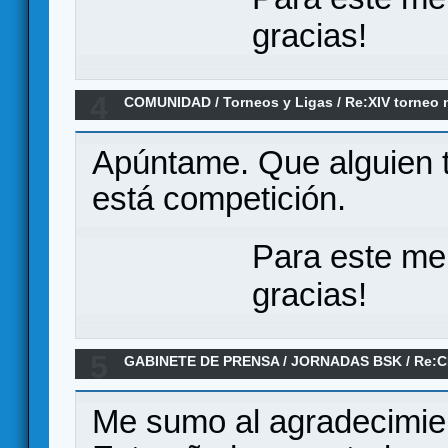
gracias!
4
COMUNIDAD
/
Torneos y Ligas
/
Re:XIV torneo 
contra Pibolete". (4plazas libres)
Apúntame. Que alguien ti
está competición.
Para este me
gracias!
5
GABINETE DE PRENSA
/
JORNADAS BSK
/
Re:C
Me sumo al agradecimie