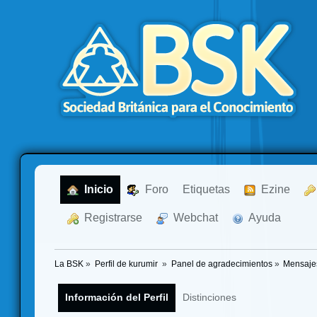
  Inicio
  Foro
Etiquetas
  Ezine
  Registrarse
  Webchat
  Ayuda
La BSK
»
Perfil de kurumir 
»
Panel de agradecimientos
»
Mensaje
Información del Perfil
Distinciones