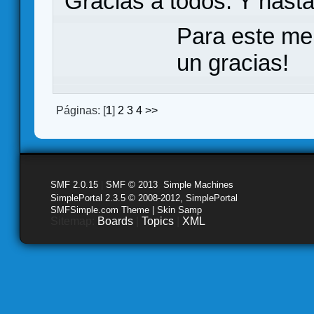
Gracias a todos. Y hasta
Para este me
un gracias!
Páginas: [
1
]
2
3
4
>>
SMF 2.0.15
|
SMF © 2013
,
Simple Machines
SimplePortal 2.3.5 © 2008-2012, SimplePortal
SMFSimple.com Theme | Skin Samp
Sitemap:
Boards
|
Topics
|
XML