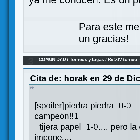
Para este me
un gracias!
3
COMUNIDAD
/
Torneos y Ligas
/
Re:XIV torneo 
campeón
Cita de: horak en 29 de Di
[spoiler]piedra piedra 0-0...
campeón!!1
tijera papel 1-0.... pero la
impone....