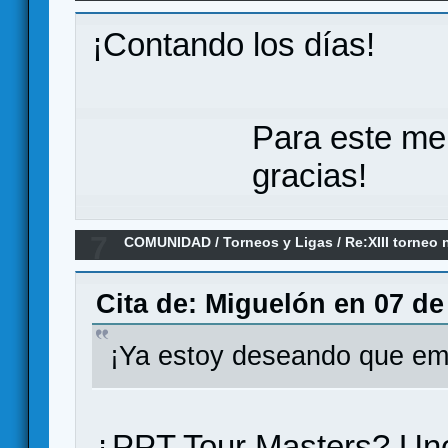
¡Contando los días!
Para este me
gracias!
7
COMUNIDAD
/
Torneos y Ligas
/
Re:XIII torne
GANADOOOOORRRR
Cita de: Miguelón en 07 de
¡Ya estoy deseando que emp
¿PPT Tour Masters? Uno