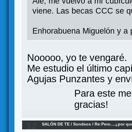
Ale, me vuelvo a mí cubícul
viene. Las becas CCC se qu
Enhorabuena Miguelón y a p
Nooooo, yo te vengaré.
Me estudio el último cap
Agujas Punzantes y enví
Para este me
gracias!
12
SALÓN DE TE
/
Sondeos
/
Re:Pero....¿por qu