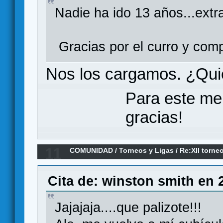
Nadie ha ido 13 años...extra
Gracias por el curro y compa
Nos los cargamos. ¿Qui
Para este me
gracias!
11
COMUNIDAD
/
Torneos y Ligas
/
Re:XII torne
siguen los duelos
Cita de: winston smith en 
Jajajaja....que palizote!!!