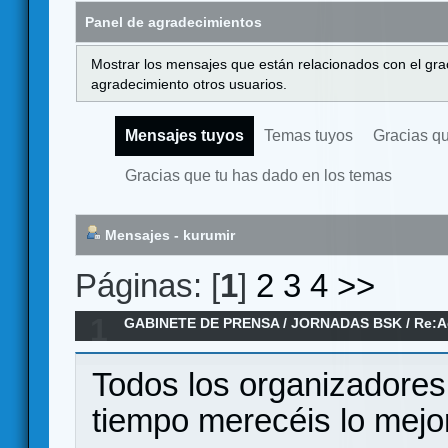
Panel de agradecimientos
Mostrar los mensajes que están relacionados con el gra
agradecimiento otros usuarios.
Mensajes tuyos
Temas tuyos
Gracias q
Gracias que tu has dado en los temas
Mensajes - kurumir
Páginas: [
1
]
2
3
4
>>
1
GABINETE DE PRENSA
/
JORNADAS BSK
/
Re:A
Todos los organizadores
tiempo merecéis lo mejor