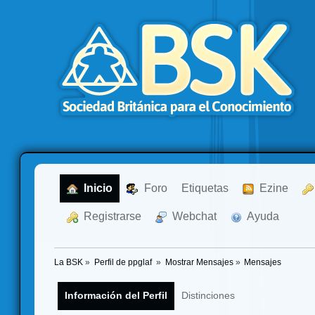
  Inicio
  Foro
Etiquetas
  Ezine
  Registrarse
  Webchat
  Ayuda
La BSK
»
Perfil de ppglaf 
»
Mostrar Mensajes
»
Mensajes
Información del Perfil
Distinciones