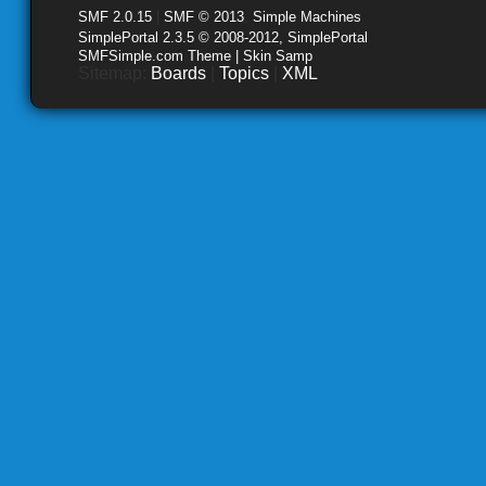
SMF 2.0.15
|
SMF © 2013
,
Simple Machines
SimplePortal 2.3.5 © 2008-2012, SimplePortal
SMFSimple.com Theme | Skin Samp
Sitemap:
Boards
|
Topics
|
XML