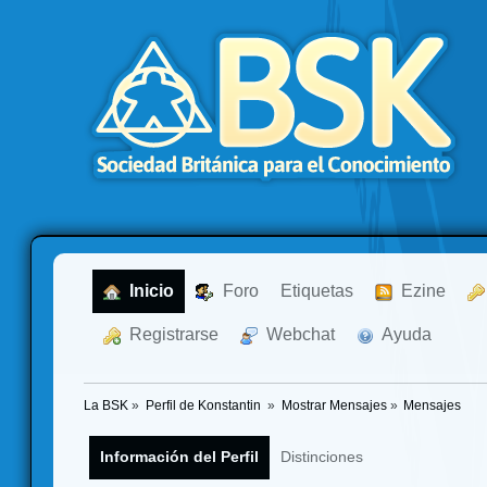
  Inicio
  Foro
Etiquetas
  Ezine
  Registrarse
  Webchat
  Ayuda
La BSK
»
Perfil de Konstantin 
»
Mostrar Mensajes
»
Mensajes
Información del Perfil
Distinciones