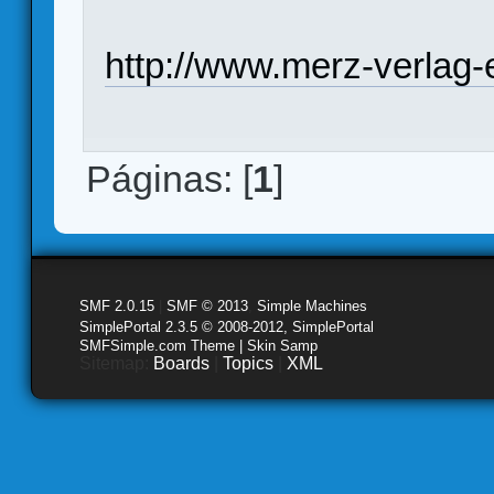
http://www.merz-verlag-
Páginas: [
1
]
SMF 2.0.15
|
SMF © 2013
,
Simple Machines
SimplePortal 2.3.5 © 2008-2012, SimplePortal
SMFSimple.com Theme | Skin Samp
Sitemap:
Boards
|
Topics
|
XML