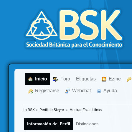
  Inicio
  Foro
Etiquetas
  Ezine
  Registrarse
  Webchat
  Ayuda
La BSK
»
Perfil de Skryre 
»
Mostrar Estadísticas
Información del Perfil
Distinciones