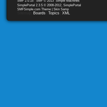
SMF 2.0.15
|
SMF © 2013
,
Simple Machines
SimplePortal 2.3.5 © 2008-2012, SimplePortal
SMFSimple.com Theme | Skin Samp
Sitemap:
Boards
|
Topics
|
XML