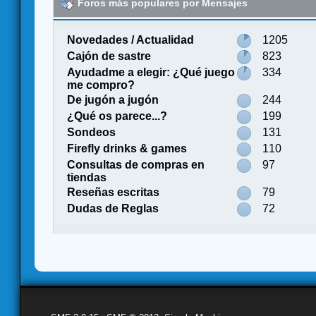
Foros más populares por Mensajes
Novedades / Actualidad
1205
Cajón de sastre
823
Ayudadme a elegir: ¿Qué juego
334
me compro?
De jugón a jugón
244
¿Qué os parece...?
199
Sondeos
131
Firefly drinks & games
110
Consultas de compras en
97
tiendas
Reseñas escritas
79
Dudas de Reglas
72