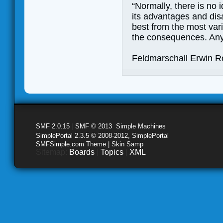
“Normally, there is no 
its advantages and di
best from the most var
the consequences. Any
Feldmarschall Erwin 
SMF 2.0.15
|
SMF © 2013
,
Simple Machines
SimplePortal 2.3.5 © 2008-2012, SimplePortal
SMFSimple.com Theme | Skin Samp
Sitemap:
Boards
|
Topics
|
XML