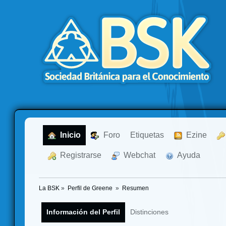
  Inicio
  Foro
Etiquetas
  Ezine
  Registrarse
  Webchat
  Ayuda
La BSK
»
Perfil de Greene 
»
Resumen
Información del Perfil
Distinciones