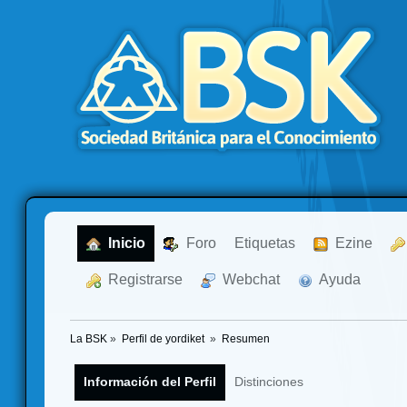
  Inicio
  Foro
Etiquetas
  Ezine
  Registrarse
  Webchat
  Ayuda
La BSK
»
Perfil de yordiket 
»
Resumen
Información del Perfil
Distinciones