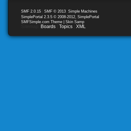
SMF 2.0.15
|
SMF © 2013
,
Simple Machines
SimplePortal 2.3.5 © 2008-2012, SimplePortal
SMFSimple.com Theme | Skin Samp
Sitemap:
Boards
|
Topics
|
XML