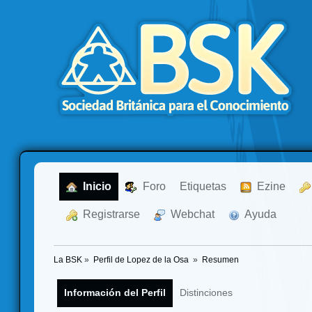
  Inicio
  Foro
Etiquetas
  Ezine
  Registrarse
  Webchat
  Ayuda
La BSK
»
Perfil de Lopez de la Osa 
»
Resumen
Información del Perfil
Distinciones