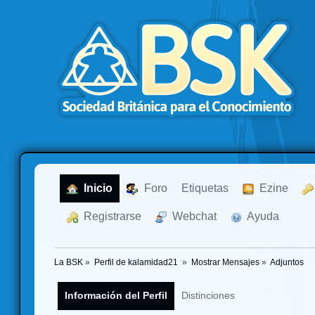
  Inicio
  Foro
Etiquetas
  Ezine
  Registrarse
  Webchat
  Ayuda
La BSK
»
Perfil de kalamidad21 
»
Mostrar Mensajes
»
Adjuntos
Información del Perfil
Distinciones