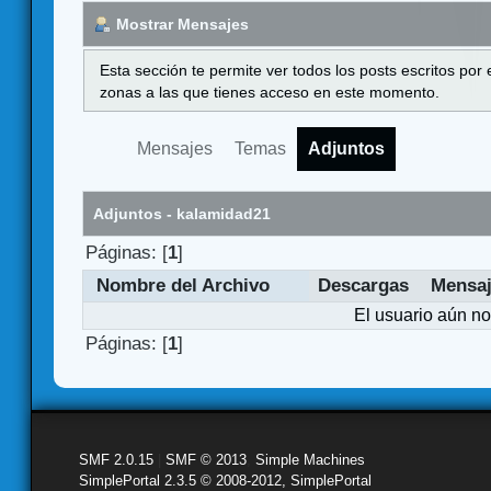
Mostrar Mensajes
Esta sección te permite ver todos los posts escritos por
zonas a las que tienes acceso en este momento.
Mensajes
Temas
Adjuntos
Adjuntos - kalamidad21
Páginas: [
1
]
Nombre del Archivo
Descargas
Mensa
El usuario aún no
Páginas: [
1
]
SMF 2.0.15
|
SMF © 2013
,
Simple Machines
SimplePortal 2.3.5 © 2008-2012, SimplePortal