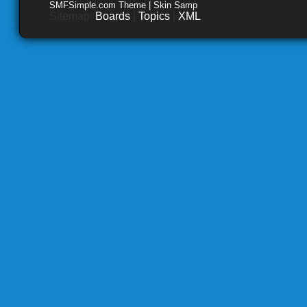
SMFSimple.com Theme | Skin Samp
Sitemap:
Boards
|
Topics
|
XML