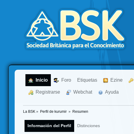
  Inicio
  Foro
Etiquetas
  Ezine
  Registrarse
  Webchat
  Ayuda
La BSK
»
Perfil de kurumir 
»
Resumen
Información del Perfil
Distinciones