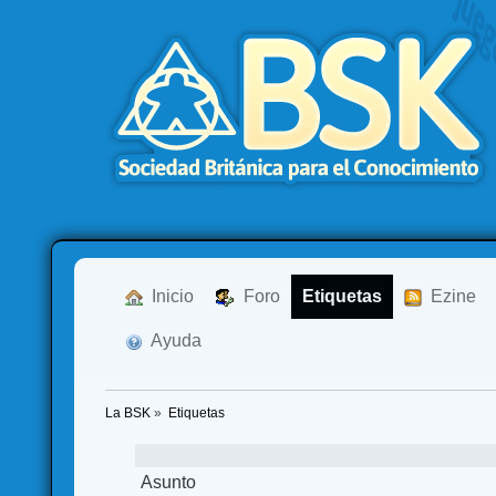
  Inicio
  Foro
Etiquetas
  Ezine
  Ayuda
La BSK
»
Etiquetas
Asunto