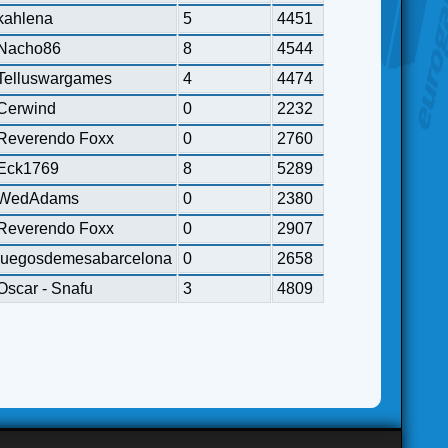
kahlena
5
4451
Nacho86
8
4544
Telluswargames
4
4474
Cerwind
0
2232
Reverendo Foxx
0
2760
Eck1769
8
5289
WedAdams
0
2380
Reverendo Foxx
0
2907
juegosdemesabarcelona
0
2658
Oscar - Snafu
3
4809