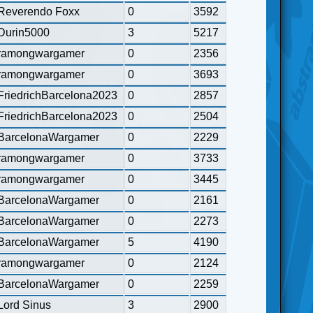
Reverendo Foxx
0
3592
Durin5000
3
5217
ramongwargamer
0
2356
ramongwargamer
0
3693
FriedrichBarcelona2023
0
2857
FriedrichBarcelona2023
0
2504
BarcelonaWargamer
0
2229
ramongwargamer
0
3733
ramongwargamer
0
3445
BarcelonaWargamer
0
2161
BarcelonaWargamer
0
2273
BarcelonaWargamer
5
4190
ramongwargamer
0
2124
BarcelonaWargamer
0
2259
Lord Sinus
3
2900