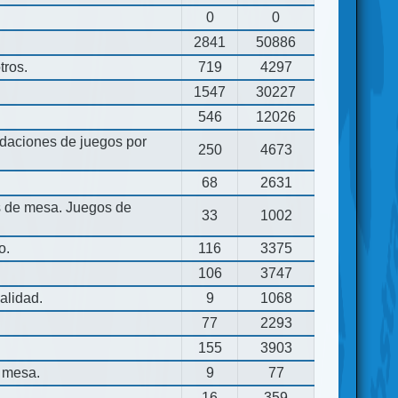
0
0
2841
50886
tros.
719
4297
1547
30227
546
12026
aciones de juegos por
250
4673
68
2631
os de mesa. Juegos de
33
1002
o.
116
3375
106
3747
alidad.
9
1068
77
2293
155
3903
 mesa.
9
77
16
359