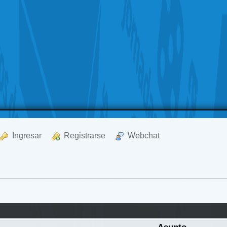
  Ingresar
  Registrarse
  Webchat