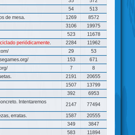
35
572
54
513
gos de mesa.
1269
8572
3106
19975
523
11678
eciclado periódicamente
.
2284
11962
com/
29
53
usegames.org/
153
671
org/
7
8
uetas.
2191
20655
1507
13799
392
6953
concreto. Intentaremos
2147
77494
zas, erratas.
1587
20555
349
3847
583
11894