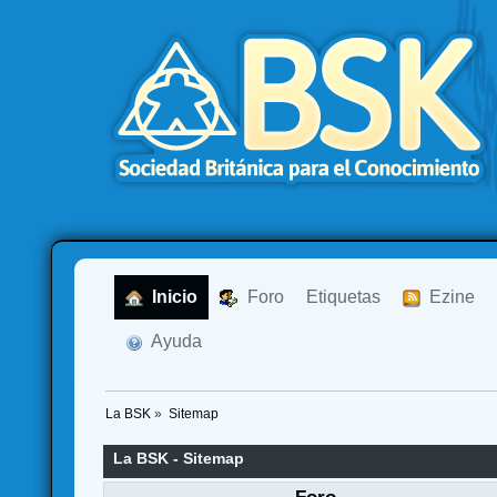
  Inicio
  Foro
Etiquetas
  Ezine
  Ayuda
La BSK
»
Sitemap
La BSK - Sitemap