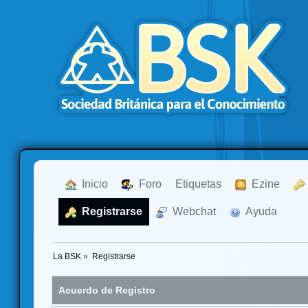
  Inicio
  Foro
Etiquetas
  Ezine
  Registrarse
  Webchat
  Ayuda
La BSK
»
Registrarse
Acuerdo de Registro