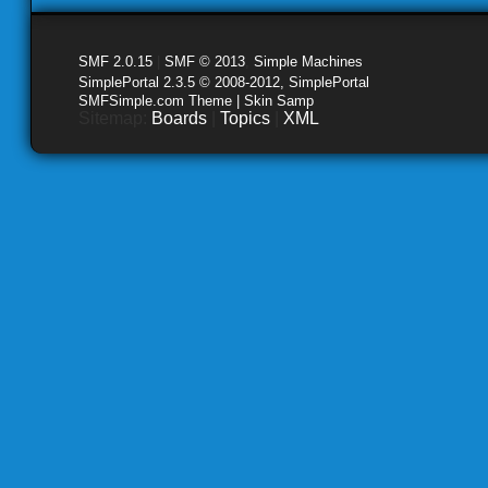
SMF 2.0.15
|
SMF © 2013
,
Simple Machines
SimplePortal 2.3.5 © 2008-2012, SimplePortal
SMFSimple.com Theme | Skin Samp
Sitemap:
Boards
|
Topics
|
XML