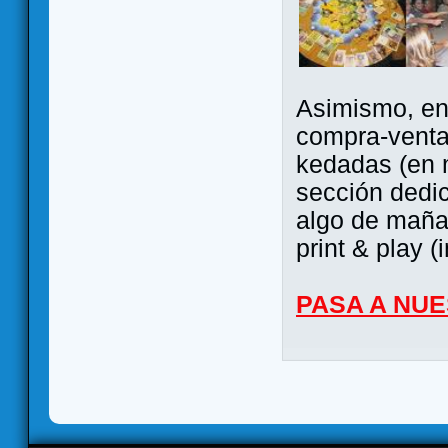
Asimismo, ent
compra-venta
kedadas (en 
sección dedi
algo de maña 
print & play (
PASA A NU