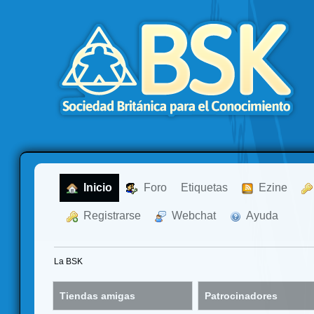
  Inicio
  Foro
Etiquetas
  Ezine
  Registrarse
  Webchat
  Ayuda
La BSK
Tiendas amigas
Patrocinadores