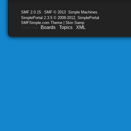
SMF 2.0.15
|
SMF © 2013
,
Simple Machines
SimplePortal 2.3.5 © 2008-2012, SimplePortal
SMFSimple.com Theme | Skin Samp
Sitemap:
Boards
|
Topics
|
XML