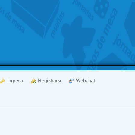
  Ingresar
  Registrarse
  Webchat