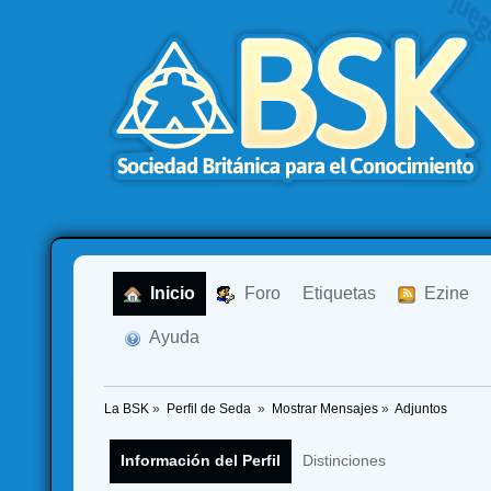
  Inicio
  Foro
Etiquetas
  Ezine
  Ayuda
La BSK
»
Perfil de Seda 
»
Mostrar Mensajes
»
Adjuntos
Información del Perfil
Distinciones