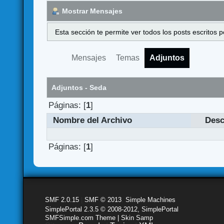
Mostrar Mensajes
Esta sección te permite ver todos los posts escritos
Mensajes
Temas
Adjuntos
Adjuntos - Seda
Páginas: [
1
]
Nombre del Archivo
Desc
Páginas: [
1
]
SMF 2.0.15
|
SMF © 2013
,
Simple Machines
SimplePortal 2.3.5 © 2008-2012, SimplePortal
SMFSimple.com Theme | Skin Samp