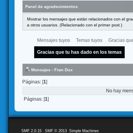
Panel de agradecimientos
Mostrar los mensajes que están relacionados con el gra
a otros usuarios. (Relacionado con el primer post.)
Mensajes tuyos
Temas tuyos
Gracias que
Gracias que tu has dado en los temas
Mensajes - Fran Dux
Páginas: [
1
]
No hay mensa
Páginas: [
1
]
SMF 2.0.15
|
SMF © 2013
,
Simple Machines