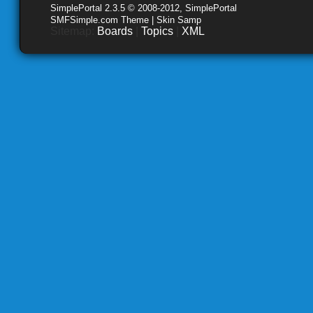
SimplePortal 2.3.5 © 2008-2012, SimplePortal
SMFSimple.com Theme | Skin Samp
Sitemap:
Boards
|
Topics
|
XML