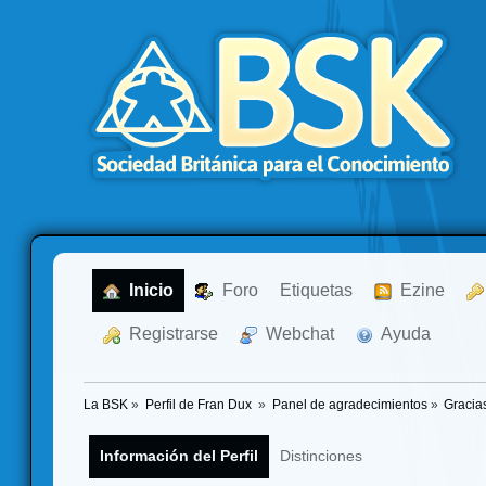
  Inicio
  Foro
Etiquetas
  Ezine
  Registrarse
  Webchat
  Ayuda
La BSK
»
Perfil de Fran Dux 
»
Panel de agradecimientos
»
Gracia
Información del Perfil
Distinciones