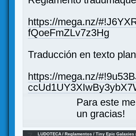
https://mega.nz/#!J6
fQoeFmZLv7z3Hg
Traducción en texto plan
https://mega.nz/#!9u53
ccUd1UY3XIwBy3ybX7
Para este me
un gracias!
7
LUDOTECA
/
Reglamentos
/
Tiny Epic Galaxies