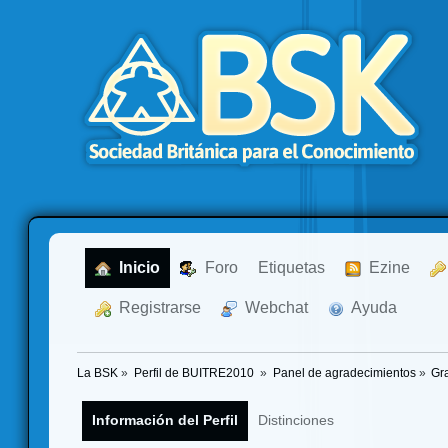
  Inicio
  Foro
Etiquetas
  Ezine
  Registrarse
  Webchat
  Ayuda
La BSK
»
Perfil de BUITRE2010 
»
Panel de agradecimientos
»
Gr
Información del Perfil
Distinciones