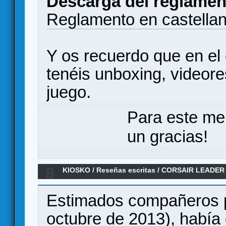
Descarga del reglamen
Reglamento en castella
Y os recuerdo que en el
tenéis unboxing, videor
juego.
Para este me
un gracias!
8
KIOSKO
/
Reseñas escritas
/
CORSAIR LEADER 
Estimados compañeros pe
octubre de 2013), había