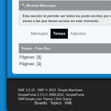
Mostrar Mensajes
Esta sección te permite ver todos los posts escritos por
zonas a las que tienes acceso en este momento.
Mensajes
Temas
Adjuntos
Temas - Fran Dux
Páginas: [
1
]
Páginas: [
1
]
SMF 2.0.15
|
SMF © 2013
,
Simple Machines
SimplePortal 2.3.5 © 2008-2012, SimplePortal
SMFSimple.com Theme | Skin Samp
Sitemap:
Boards
|
Topics
|
XML