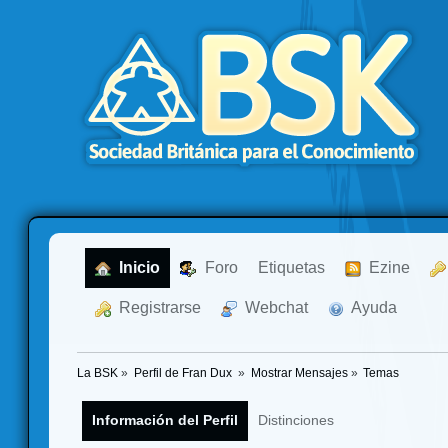
  Inicio
  Foro
Etiquetas
  Ezine
  Registrarse
  Webchat
  Ayuda
La BSK
»
Perfil de Fran Dux 
»
Mostrar Mensajes
»
Temas
Información del Perfil
Distinciones