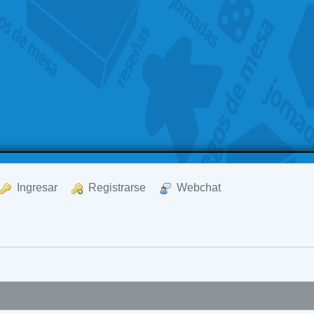
  Ingresar
  Registrarse
  Webchat