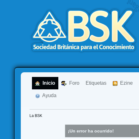
  Inicio
  Foro
Etiquetas
  Ezine
  Ayuda
La BSK
¡Un error ha ocurrido!