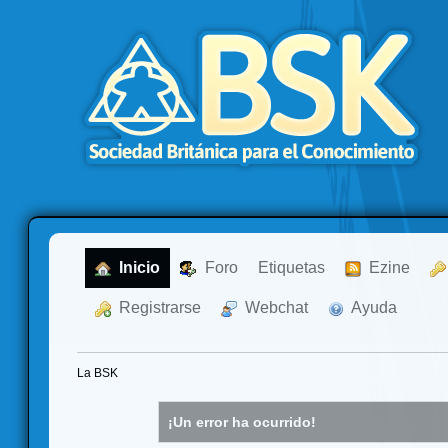
  Inicio
  Foro
Etiquetas
  Ezine
  Registrarse
  Webchat
  Ayuda
La BSK
¡Un error ha ocurrido!