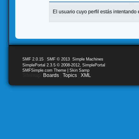
El usuario cuyo perfil estás intentando e
SMF 2.0.15
|
SMF © 2013
,
Simple Machines
SimplePortal 2.3.5 © 2008-2012, SimplePortal
SMFSimple.com Theme | Skin Samp
Sitemap:
Boards
|
Topics
|
XML