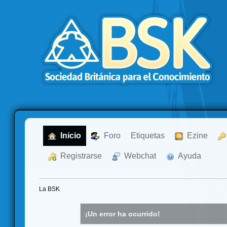
  Inicio
  Foro
Etiquetas
  Ezine
  Registrarse
  Webchat
  Ayuda
La BSK
¡Un error ha ocurrido!