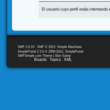
El usuario cuyo perfil estás intentando e
SMF 2.0.15
|
SMF © 2013
,
Simple Machines
SimplePortal 2.3.5 © 2008-2012, SimplePortal
SMFSimple.com Theme | Skin Samp
Sitemap:
Boards
|
Topics
|
XML