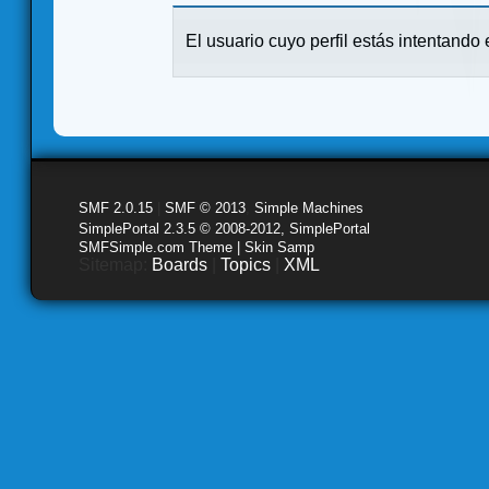
El usuario cuyo perfil estás intentando e
SMF 2.0.15
|
SMF © 2013
,
Simple Machines
SimplePortal 2.3.5 © 2008-2012, SimplePortal
SMFSimple.com Theme | Skin Samp
Sitemap:
Boards
|
Topics
|
XML