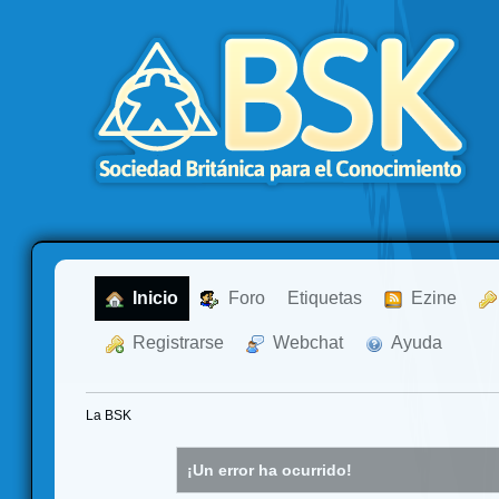
  Inicio
  Foro
Etiquetas
  Ezine
  Registrarse
  Webchat
  Ayuda
La BSK
¡Un error ha ocurrido!