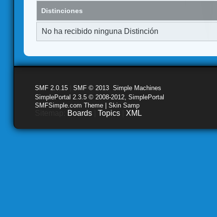
Distinciones
No ha recibido ninguna Distinción
SMF 2.0.15
|
SMF © 2013
,
Simple Machines
SimplePortal 2.3.5 © 2008-2012, SimplePortal
SMFSimple.com Theme | Skin Samp
Sitemap:
Boards
|
Topics
|
XML