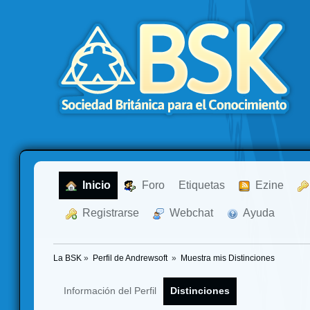
  Inicio
  Foro
Etiquetas
  Ezine
  Registrarse
  Webchat
  Ayuda
La BSK
»
Perfil de Andrewsoft 
»
Muestra mis Distinciones
Información del Perfil
Distinciones