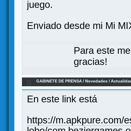
juego.
Enviado desde mi Mi MI
Para este me
gracias!
8
GABINETE DE PRENSA
/
Novedades / Actualida
Werewolf de la mano de Viravi
En este link está
https://m.apkpure.com/
lobo/com.beziergames.o