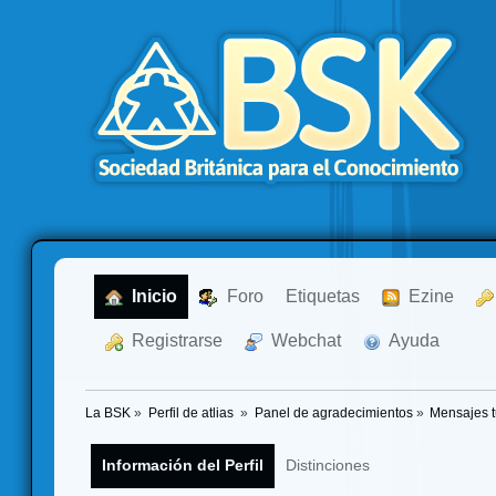
  Inicio
  Foro
Etiquetas
  Ezine
  Registrarse
  Webchat
  Ayuda
La BSK
»
Perfil de atlias 
»
Panel de agradecimientos
»
Mensajes 
Información del Perfil
Distinciones