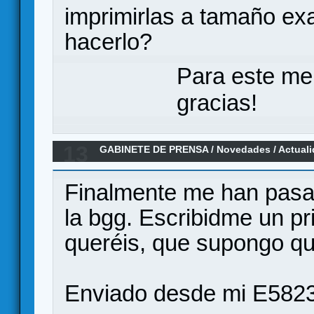
imprimirlas a tamaño e
hacerlo?
Para este me
gracias!
13
GABINETE DE PRENSA
/
Novedades / Actual
Civilizaciones en Español por Ediciones M
Finalmente me han pasado
la bgg. Escribidme un pr
queréis, que supongo qu
Enviado desde mi E5823