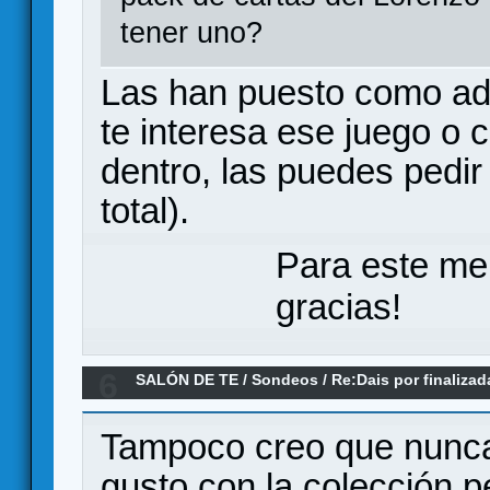
tener uno?
Las han puesto como add
te interesa ese juego o 
dentro, las puedes pedir
total).
Para este me
gracias!
6
SALÓN DE TE
/
Sondeos
/
Re:Dais por finalizad
último juego que compráis?
Tampoco creo que nunca
gusto con la colección p