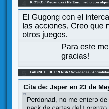
4
KIOSKO
/
Mecánicas
/
Re:Euro medio con algu
&quot;diferente&quot;/&quot;especial&quot;
El Gugong con el interca
las acciones. Creo que n
otros juegos.
Para este me
gracias!
5
GABINETE DE PRENSA
/
Novedades / Actualida
Expansión de Lorenzo il Magnífico. Kickstarter
Cita de: Jsper en 23 de Ma
Perdonad, no me entero de n
pack de cartas del Lorenzo