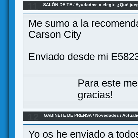
11
SALÓN DE TE
/
Ayudadme a elegir: ¿Qué ju
eurogame medio
Me sumo a la recomenda
Carson City
Enviado desde mi E5823
Para este me
gracias!
12
GABINETE DE PRENSA
/
Novedades / Actual
Civilizaciones en Español por Ediciones M
Yo os he enviado a todos 