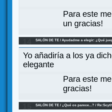
Para este me
un gracias!
14
SALÓN DE TE
/
Ayudadme a elegir: ¿Qué ju
juego de mayorias
Yo añadiría a los ya dic
elegante
Para este me
gracias!
15
SALÓN DE TE
/
¿Qué os parece...?
/
Re:Scyt