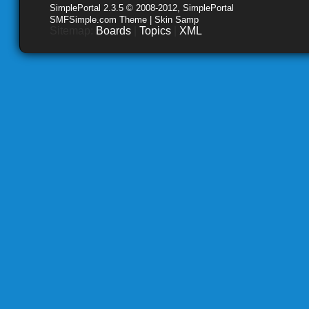
SimplePortal 2.3.5 © 2008-2012, SimplePortal
SMFSimple.com Theme | Skin Samp
Sitemap:
Boards
|
Topics
|
XML