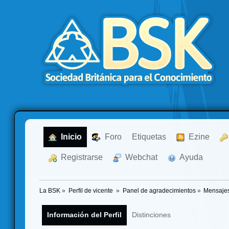
  Inicio
  Foro
Etiquetas
  Ezine
  Registrarse
  Webchat
  Ayuda
La BSK
»
Perfil de vicente 
»
Panel de agradecimientos
»
Mensajes
Información del Perfil
Distinciones