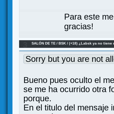
Para este me
gracias!
3
SALÓN DE TE
/
BSK
/
(+18) ¿Labsk ya no tiene 
escondidas? ACTUALIZADO
Sorry but you are not al
Bueno pues oculto el men
se me ha ocurrido otra f
porque.
En el titulo del mensaje i