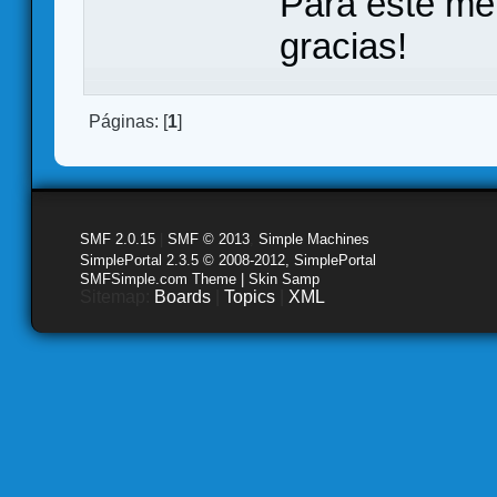
Para este me
gracias!
Páginas: [
1
]
SMF 2.0.15
|
SMF © 2013
,
Simple Machines
SimplePortal 2.3.5 © 2008-2012, SimplePortal
SMFSimple.com Theme | Skin Samp
Sitemap:
Boards
|
Topics
|
XML