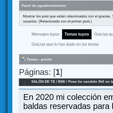
Panel de agradecimientos
Mostrar los post que están relacionados con el gracias.
usuarios. (Relacionado con el primer post.)
Mensajes tuyos
Temas tuyos
Gracias q
Gracias que tu has dado en los temas
Temas - penito
Páginas: [
1
]
1
SALÓN DE TE
/
BSK
/
Pues he vendido 5k€ en la
En 2020 mi colección e
baldas reservadas para 