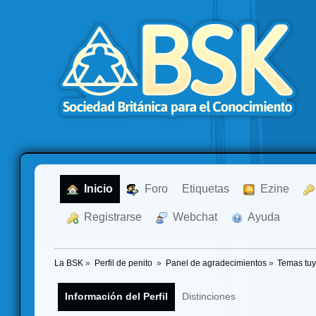
  Inicio
  Foro
Etiquetas
  Ezine
  Registrarse
  Webchat
  Ayuda
La BSK
»
Perfil de penito 
»
Panel de agradecimientos
»
Temas tu
Información del Perfil
Distinciones