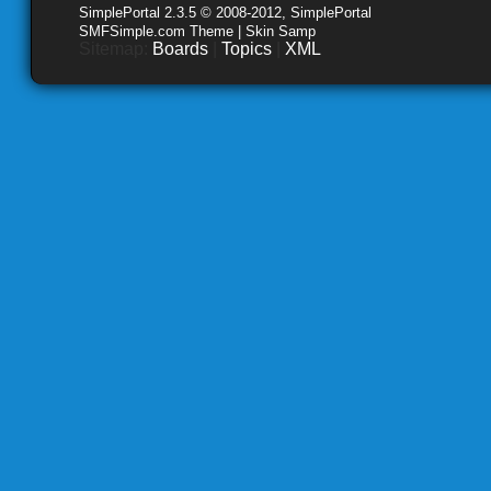
SimplePortal 2.3.5 © 2008-2012, SimplePortal
SMFSimple.com Theme | Skin Samp
Sitemap:
Boards
|
Topics
|
XML