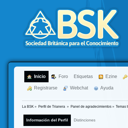
  Inicio
  Foro
Etiquetas
  Ezine
  Registrarse
  Webchat
  Ayuda
La BSK
»
Perfil de Trianera 
»
Panel de agradecimientos
»
Temas 
Información del Perfil
Distinciones