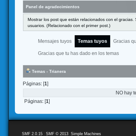
Panel de agradecimientos
Mostrar los post que están relacionados con el gracias.
usuarios. (Relacionado con el primer post.)
Mensajes tuyos
Temas tuyos
Gracias q
Gracias que tu has dado en los temas
Temas - Trianera
Páginas: [
1
]
NO hay t
Páginas: [
1
]
SMF 2.0.15
|
SMF © 2013
,
Simple Machines