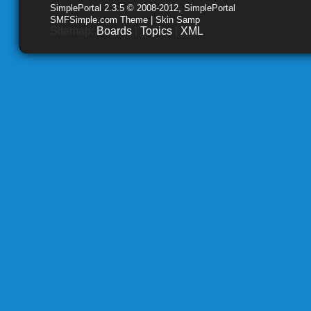
SimplePortal 2.3.5 © 2008-2012, SimplePortal
SMFSimple.com Theme | Skin Samp
Sitemap:
Boards
|
Topics
|
XML