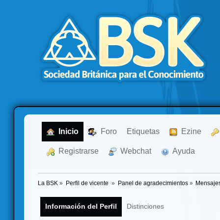
  Inicio
  Foro
Etiquetas
  Ezine
  Registrarse
  Webchat
  Ayuda
La BSK
»
Perfil de vicente 
»
Panel de agradecimientos
»
Mensajes
Información del Perfil
Distinciones