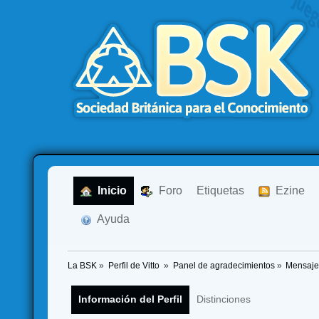
  Inicio
  Foro
Etiquetas
  Ezine
  Ayuda
La BSK
»
Perfil de Vitto 
»
Panel de agradecimientos
»
Mensaje
Información del Perfil
Distinciones