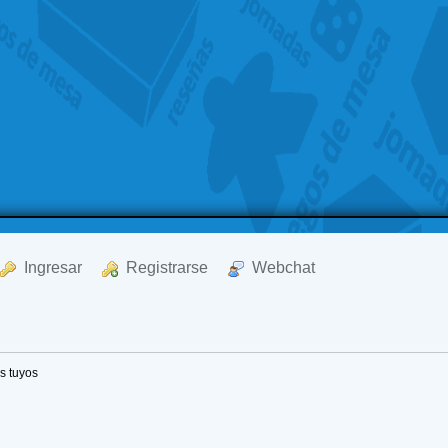
  Ingresar
  Registrarse
  Webchat
s tuyos