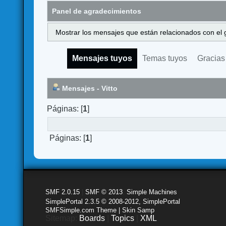
Panel de agradecimientos
Mostrar los mensajes que están relacionados con el 
Mensajes tuyos
Temas tuyos
Gracias
Mensajes - Vitto
Páginas: [
1
]
Páginas: [
1
]
SMF 2.0.15
|
SMF © 2013
,
Simple Machines
SimplePortal 2.3.5 © 2008-2012, SimplePortal
SMFSimple.com Theme | Skin Samp
Sitemap:
Boards
|
Topics
|
XML