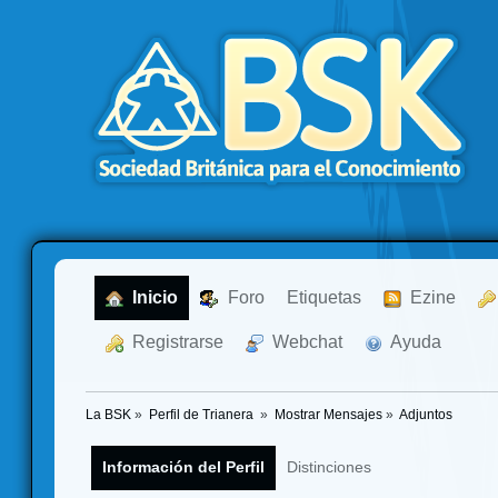
  Inicio
  Foro
Etiquetas
  Ezine
  Registrarse
  Webchat
  Ayuda
La BSK
»
Perfil de Trianera 
»
Mostrar Mensajes
»
Adjuntos
Información del Perfil
Distinciones