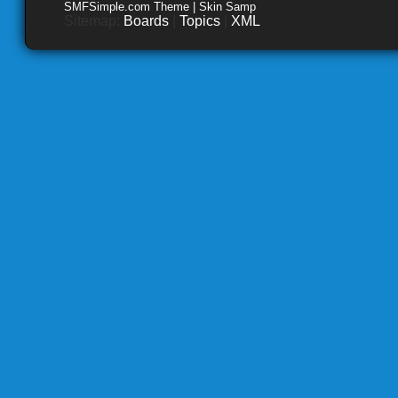
SMFSimple.com Theme | Skin Samp
Sitemap:
Boards
|
Topics
|
XML