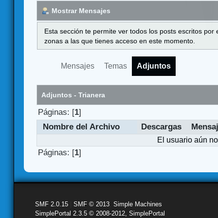
Mostrar Mensajes
Esta sección te permite ver todos los posts escritos por
zonas a las que tienes acceso en este momento.
Mensajes
Temas
Adjuntos
Adjuntos - Trianera
Páginas: [
1
]
Nombre del Archivo
Descargas
Mensa
El usuario aún no
Páginas: [
1
]
SMF 2.0.15
|
SMF © 2013
,
Simple Machines
SimplePortal 2.3.5 © 2008-2012, SimplePortal