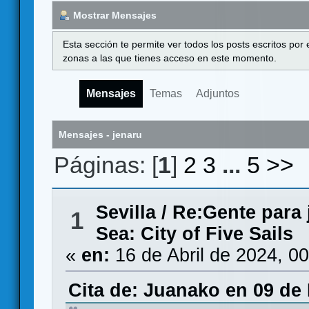
Mostrar Mensajes
Esta sección te permite ver todos los posts escritos por
zonas a las que tienes acceso en este momento.
Mensajes
Temas
Adjuntos
Mensajes - jenaru
Páginas: [
1
]
2
3
...
5
>>
Sevilla
/
Re:Gente para 
1
Sea: City of Five Sails
«
en:
16 de Abril de 2024, 0
Cita de: Juanako en 09 de 