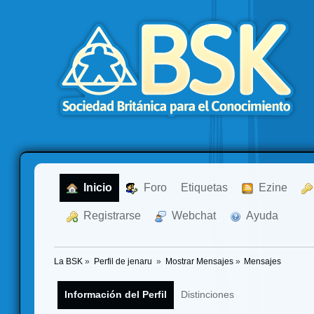
  Inicio
  Foro
Etiquetas
  Ezine
  Registrarse
  Webchat
  Ayuda
La BSK
»
Perfil de jenaru 
»
Mostrar Mensajes
»
Mensajes
Información del Perfil
Distinciones