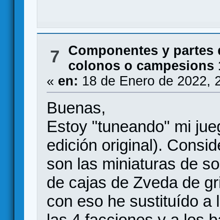
Componentes y partes 
7
colonos o campesions 
«
en:
18 de Enero de 2022, 
Buenas,
Estoy "tuneando" mi jueg
edición original). Consi
son las miniaturas de so
de cajas de Zveda de gr
con eso he sustituído a l
las 4 facciones y a los 