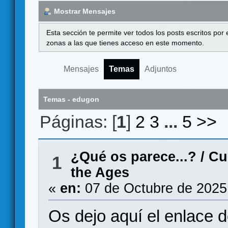
Mostrar Mensajes
Esta sección te permite ver todos los posts escritos por
zonas a las que tienes acceso en este momento.
Mensajes
Temas
Adjuntos
Temas - edugon
Páginas: [
1
]
2
3
...
5
>>
¿Qué os parece...?
/
Cu
1
the Ages
«
en:
07 de Octubre de 2025
Os dejo aquí el enlace 