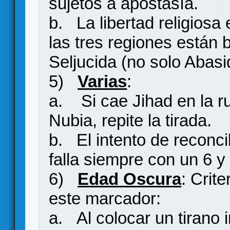
sujetos a apostasía.
b. La libertad religiosa
las tres regiones están 
Seljucida (no solo Abasi
5)
Varias
:
a. Si cae Jihad en la ru
Nubia, repite la tirada.
b. El intento de reconci
falla siempre con un 6 y
6)
Edad Oscura
: Crit
este marcador:
a. Al colocar un tirano 