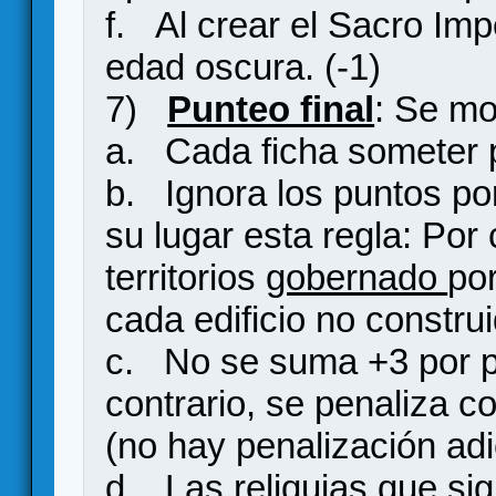
f. Al crear el Sacro Im
edad oscura. (-1)
7)
Punteo final
: Se mo
a. Cada ficha someter p
b. Ignora los puntos por 
su lugar esta regla: Por 
territorios
gobernado
por
cada edificio no constru
c. No se suma +3 por pa
contrario, se penaliza c
(no hay penalización adi
d. Las reliquias que si