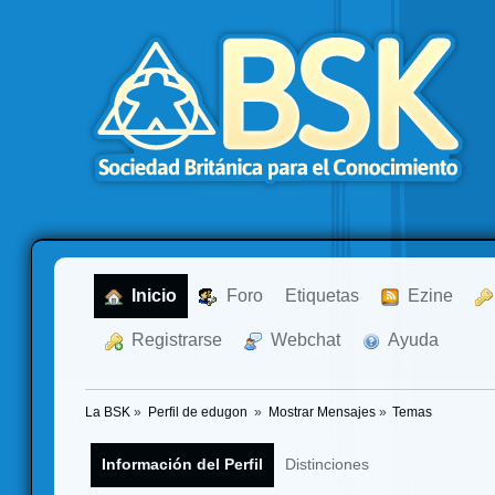
  Inicio
  Foro
Etiquetas
  Ezine
  Registrarse
  Webchat
  Ayuda
La BSK
»
Perfil de edugon 
»
Mostrar Mensajes
»
Temas
Información del Perfil
Distinciones