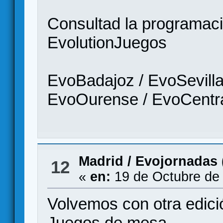
Consultad la programació
EvolutionJuegos
EvoBadajoz / EvoSevilla
EvoOurense / EvoCentra
Madrid
/
Evojornadas (
12
«
en:
19 de Octubre de
Volvemos con otra edi
Juegos de mesa.