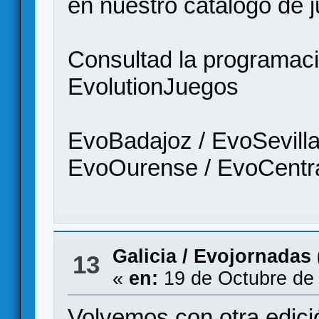
en nuestro catálogo de 
Consultad la programació
EvolutionJuegos
EvoBadajoz / EvoSevilla
EvoOurense / EvoCentra
Galicia
/
Evojornadas 
13
«
en:
19 de Octubre de
Volvemos con otra edi