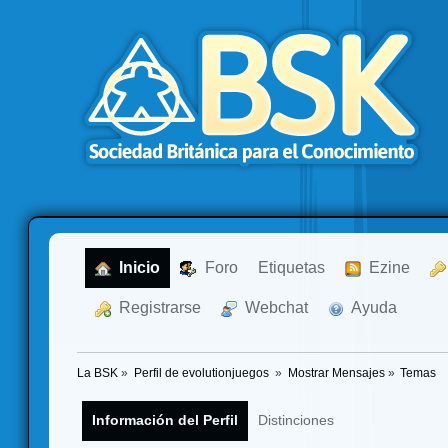
  Inicio
  Foro
Etiquetas
  Ezine
  Registrarse
  Webchat
  Ayuda
La BSK
»
Perfil de evolutionjuegos 
»
Mostrar Mensajes
»
Temas
Información del Perfil
Distinciones