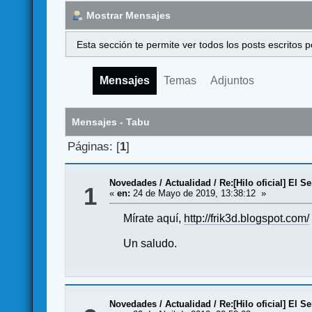
Mostrar Mensajes
Esta sección te permite ver todos los posts escritos
Mensajes
Temas
Adjuntos
Mensajes - Tabu
Páginas: [
1
]
Novedades / Actualidad
/
Re:[Hilo oficial] El S
1
«
en:
24 de Mayo de 2019, 13:38:12 »
Mírate aquí,
http://frik3d.blogspot.com/
Un saludo.
Novedades / Actualidad
/
Re:[Hilo oficial] El S