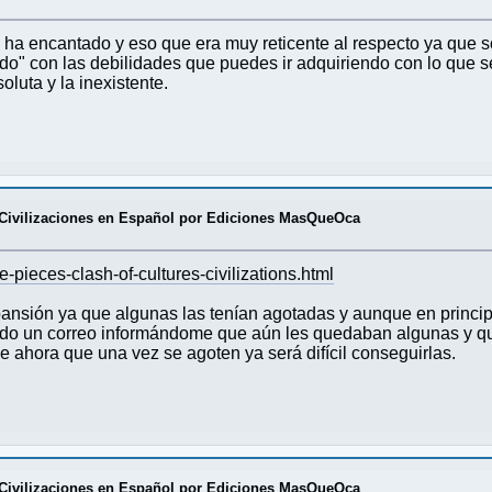
a encantado y eso que era muy reticente al respecto ya que 
o" con las debilidades que puedes ir adquiriendo con lo que 
oluta y la inexistente.
 Civilizaciones en Español por Ediciones MasQueOca
-pieces-clash-of-cultures-civilizations.html
xpansión ya que algunas las tenían agotadas y aunque en princ
o un correo informándome que aún les quedaban algunas y que 
e ahora que una vez se agoten ya será difícil conseguirlas.
 Civilizaciones en Español por Ediciones MasQueOca