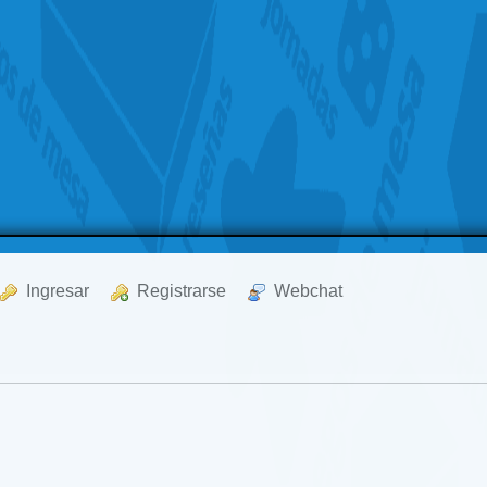
  Ingresar
  Registrarse
  Webchat