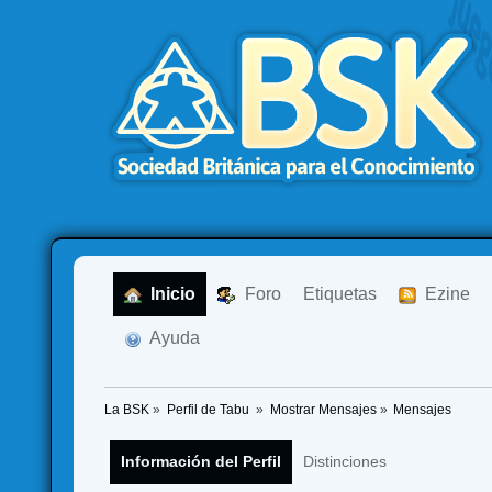
  Inicio
  Foro
Etiquetas
  Ezine
  Ayuda
La BSK
»
Perfil de Tabu 
»
Mostrar Mensajes
»
Mensajes
Información del Perfil
Distinciones