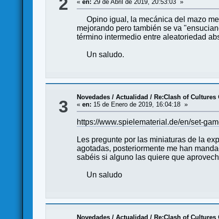
2
«
en:
29 de Abril de 2019, 20:53:03 »
Opino igual, la mecánica del mazo me h
mejorando pero también se va "ensuciand
término intermedio entre aleatoriedad abs
Un saludo.
Novedades / Actualidad
/
Re:Clash of Cultures
3
«
en:
15 de Enero de 2019, 16:04:18 »
https://www.spielematerial.de/en/set-game
Les pregunte por las miniaturas de la e
agotadas, posteriormente me han mandad
sabéis si alguno las quiere que aprovech
Un saludo
Novedades / Actualidad
/
Re:Clash of Cultures