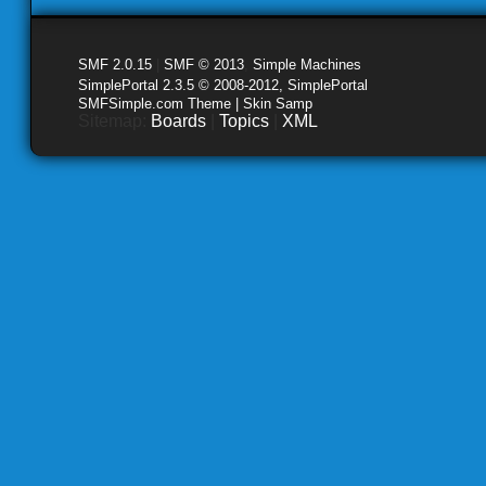
SMF 2.0.15
|
SMF © 2013
,
Simple Machines
SimplePortal 2.3.5 © 2008-2012, SimplePortal
SMFSimple.com Theme | Skin Samp
Sitemap:
Boards
|
Topics
|
XML