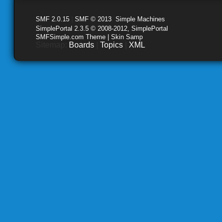
SMF 2.0.15
|
SMF © 2013
,
Simple Machines
SimplePortal 2.3.5 © 2008-2012, SimplePortal
SMFSimple.com Theme | Skin Samp
Sitemap:
Boards
|
Topics
|
XML