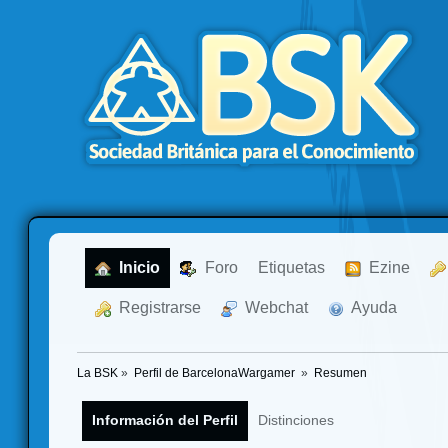
  Inicio
  Foro
Etiquetas
  Ezine
  Registrarse
  Webchat
  Ayuda
La BSK
»
Perfil de BarcelonaWargamer 
»
Resumen
Información del Perfil
Distinciones