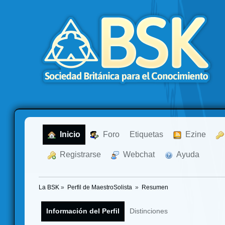
  Inicio
  Foro
Etiquetas
  Ezine
  Registrarse
  Webchat
  Ayuda
La BSK
»
Perfil de MaestroSolista 
»
Resumen
Información del Perfil
Distinciones