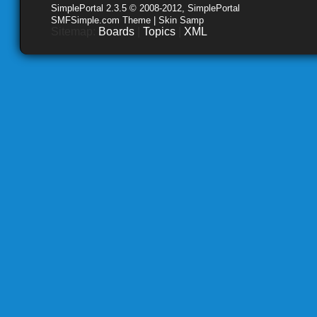
SimplePortal 2.3.5 © 2008-2012, SimplePortal
SMFSimple.com Theme | Skin Samp
Sitemap:
Boards
|
Topics
|
XML