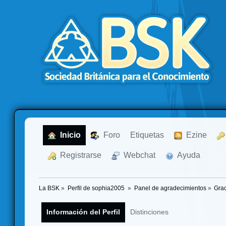
  Inicio
  Foro
Etiquetas
  Ezine
  Registrarse
  Webchat
  Ayuda
La BSK
»
Perfil de sophia2005 
»
Panel de agradecimientos
»
Grac
Información del Perfil
Distinciones