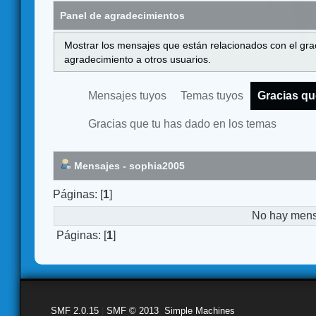
Panel de agradecimientos
Mostrar los mensajes que están relacionados con el gra
agradecimiento a otros usuarios.
Mensajes tuyos
Temas tuyos
Gracias qu
Gracias que tu has dado en los temas
Mensajes - sophia2005
Páginas: [
1
]
No hay mensa
Páginas: [
1
]
SMF 2.0.15
|
SMF © 2013
,
Simple Machines