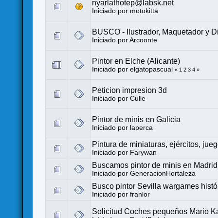
nyarlathotep@labsk.net
Iniciado por
motokitta
BUSCO - Ilustrador, Maquetador y 
Iniciado por
Arcoonte
Pintor en Elche (Alicante)
Iniciado por
elgatopascual
«
1
2
3
4
»
Peticion impresion 3d
Iniciado por
Culle
Pintor de minis en Galicia
Iniciado por
laperca
Pintura de miniaturas, ejércitos, juego
Iniciado por
Farywan
Buscamos pintor de minis en Madrid,
Iniciado por
GeneracionHortaleza
Busco pintor Sevilla wargames hist
Iniciado por
franlor
Solicitud Coches pequeños Mario Ka