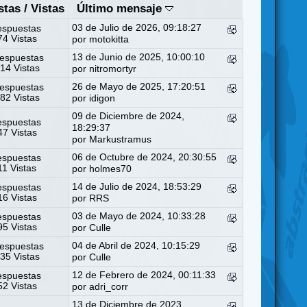
stas
/
Vistas
Último mensaje
03 de Julio de 2026, 09:18:27
espuestas
4 Vistas
por
motokitta
13 de Junio de 2025, 10:00:10
espuestas
14 Vistas
por
nitromortyr
26 de Mayo de 2025, 17:20:51
espuestas
82 Vistas
por
idigon
09 de Diciembre de 2024,
espuestas
18:29:37
7 Vistas
por
Markustramus
06 de Octubre de 2024, 20:30:55
espuestas
11 Vistas
por
holmes70
14 de Julio de 2024, 18:53:29
espuestas
6 Vistas
por
RRS
03 de Mayo de 2024, 10:33:28
espuestas
5 Vistas
por
Culle
04 de Abril de 2024, 10:15:29
espuestas
35 Vistas
por
Culle
12 de Febrero de 2024, 00:11:33
espuestas
2 Vistas
por
adri_corr
13 de Diciembre de 2023,