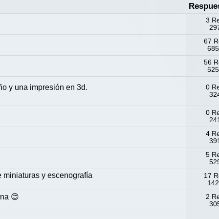
Respue
3 R
297
67 R
685
56 R
525
o y una impresión en 3d.
0 R
324
0 R
24
4 R
391
5 R
529
miniaturas y escenografía
17 R
142
ena 😊
2 R
305