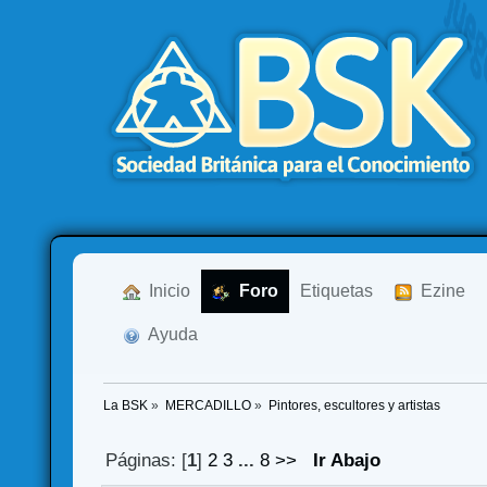
  Inicio
  Foro
Etiquetas
  Ezine
  Ayuda
La BSK
»
MERCADILLO
»
Pintores, escultores y artistas
Páginas: [
1
]
2
3
...
8
>>
Ir Abajo