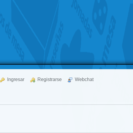
  Ingresar
  Registrarse
  Webchat