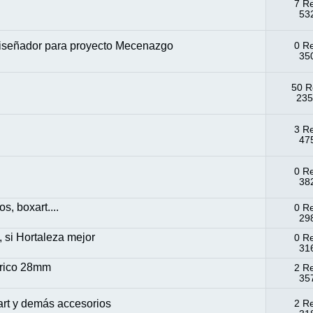
7 R
532
Diseñador para proyecto Mecenazgo
0 R
350
50 R
235
3 R
475
0 R
382
s, boxart....
0 R
298
 si Hortaleza mejor
0 R
316
órico 28mm
2 R
357
rt y demás accesorios
2 R