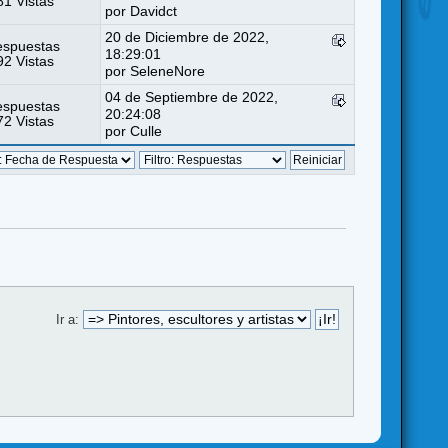
1 Vistas
por
Davidct
20 de Diciembre de 2022,
espuestas
18:29:01
2 Vistas
por
SeleneNore
04 de Septiembre de 2022,
espuestas
20:24:08
2 Vistas
por
Culle
Ir a: