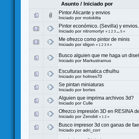
Asunto
/
Iniciado por
Pintor Alicante y envios
Iniciado por
motokitta
Pintor económico. (Sevilla) y envios.
Iniciado por
nitromortyr
«
1
2
3
...
5
»
Me ofrezco como pintor de minis
Iniciado por
idigon
«
1
2
3
4
»
Busco alguien que me haga un diseñ
Iniciado por
Markustramus
Esculturas tematica cthulhu
Iniciado por
holmes70
Se pintan miniaturas
Iniciado por
bortes
Alguien que imprima archivos 3d?
Iniciado por
Culle
Ofrezco impresión 3D en RESINA de 
Iniciado por
Zenobit
«
1
2
»
Busco impresor 3d con ganas de fa
Iniciado por
adri_corr