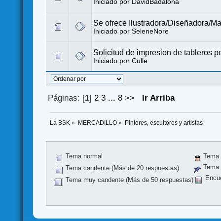
Iniciado por
DavidBadalona
Se ofrece Ilustradora/Diseñadora/
Iniciado por
SeleneNore
Solicitud de impresion de tableros 
Iniciado por
Culle
Páginas: [
1
]
2
3
...
8
>>
Ir Arriba
La BSK
»
MERCADILLO
»
Pintores, escultores y artistas
Tema normal
Tema 
Tema f
Tema candente (Más de 20 respuestas)
Encu
Tema muy candente (Más de 50 respuestas)