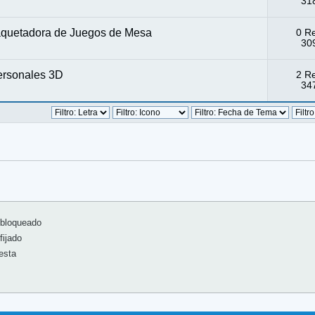
318
Maquetadora de Juegos de Mesa
0 R
309
personales 3D
2 R
347
bloqueado
ijado
esta