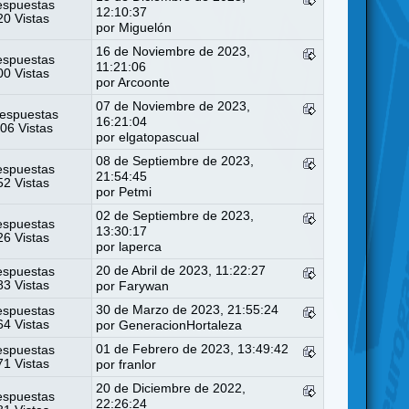
espuestas
12:10:37
0 Vistas
por
Miguelón
16 de Noviembre de 2023,
espuestas
11:21:06
0 Vistas
por
Arcoonte
07 de Noviembre de 2023,
espuestas
16:21:04
06 Vistas
por
elgatopascual
08 de Septiembre de 2023,
espuestas
21:54:45
2 Vistas
por
Petmi
02 de Septiembre de 2023,
espuestas
13:30:17
6 Vistas
por
laperca
20 de Abril de 2023, 11:22:27
espuestas
3 Vistas
por
Farywan
30 de Marzo de 2023, 21:55:24
espuestas
4 Vistas
por
GeneracionHortaleza
01 de Febrero de 2023, 13:49:42
espuestas
1 Vistas
por
franlor
20 de Diciembre de 2022,
espuestas
22:26:24