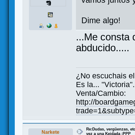
Dime algo!
...Me consta
abducido.....
¿No escuchais el
Es la... "Victoria
Venta/Cambio:
http://boardgameg
trade=1&subtyp
Re:Dudas, vergüenzas, etc.
Narkete
vez a una Keidada :PPP