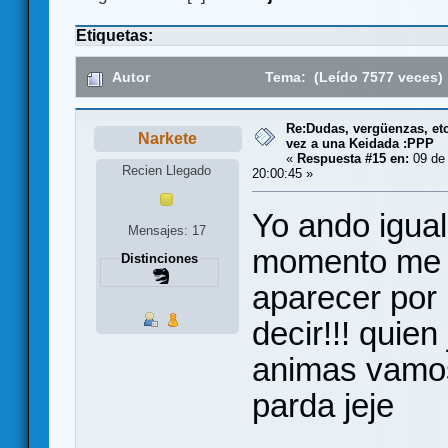
Etiquetas:
Autor
Tema: (Leído 7577 veces)
Re:Dudas, vergüenzas, etc.
Narkete
vez a una Keidada :PPP
«
Respuesta #15 en:
09 de 
Recien Llegado
20:00:45 »
Yo ando igual
Mensajes: 17
momento me p
Distinciones
aparecer por 
decir!!! quien
animas vamos 
parda jeje