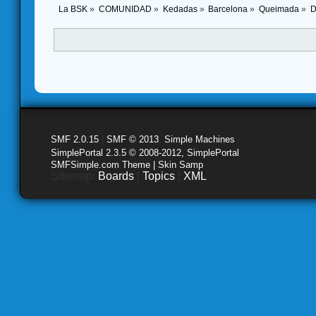
La BSK
»
COMUNIDAD
»
Kedadas
»
Barcelona
»
Queimada
»
D
SMF 2.0.15
|
SMF © 2013
,
Simple Machines
SimplePortal 2.3.5 © 2008-2012, SimplePortal
SMFSimple.com Theme | Skin Samp
Sitemap:
Boards
|
Topics
|
XML