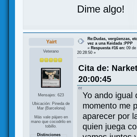
Dime algo!
Re:Dudas, vergüenzas, etc.
Yairt
vez a una Keidada :PPP
«
Respuesta #16 en:
09 de 
Veterano
20:28:50 »
Cita de: Narke
20:00:45
Yo ando igual 
Mensajes: 623
momento me pi
Ubicación: Pineda de
Mar (Barcelona)
aparecer por l
Más vale pájaro en
mano que cocodrilo en
quien juega co
tobillo.
vamos juntos y
Distinciones