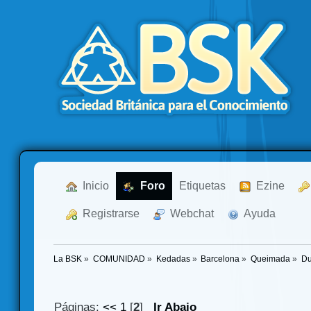
  Inicio
  Foro
Etiquetas
  Ezine
  Registrarse
  Webchat
  Ayuda
La BSK
»
COMUNIDAD
»
Kedadas
»
Barcelona
»
Queimada
»
Du
Páginas:
<<
1
[
2
]
Ir Abajo