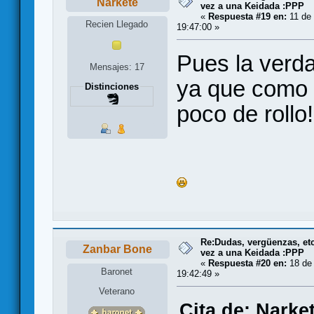
Narkete
vez a una Keidada :PPP
«
Respuesta #19 en:
11 de 
Recien Llegado
19:47:00 »
Pues la verda
Mensajes: 17
ya que como 
Distinciones
poco de rollo!
Re:Dudas, vergüenzas, etc.
Zanbar Bone
vez a una Keidada :PPP
«
Respuesta #20 en:
18 de 
Baronet
19:42:49 »
Veterano
Cita de: Narke