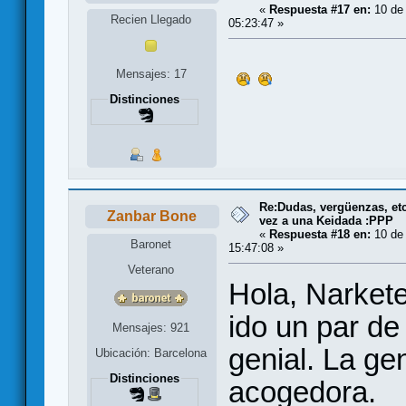
«
Respuesta #17 en:
10 de 
Recien Llegado
05:23:47 »
Mensajes: 17
Distinciones
Re:Dudas, vergüenzas, etc.
Zanbar Bone
vez a una Keidada :PPP
«
Respuesta #18 en:
10 de 
Baronet
15:47:08 »
Veterano
Hola, Narkete
ido un par de
Mensajes: 921
genial. La ge
Ubicación: Barcelona
Distinciones
acogedora.