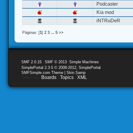
Podcaster
Kia mod
iNTRuDeR
Páginas: [
1
]
2
3
...
5
>>
SMF 2.0.15
|
SMF © 2013
,
Simple Machines
SimplePortal 2.3.5 © 2008-2012, SimplePortal
SMFSimple.com Theme | Skin Samp
Sitemap:
Boards
|
Topics
|
XML