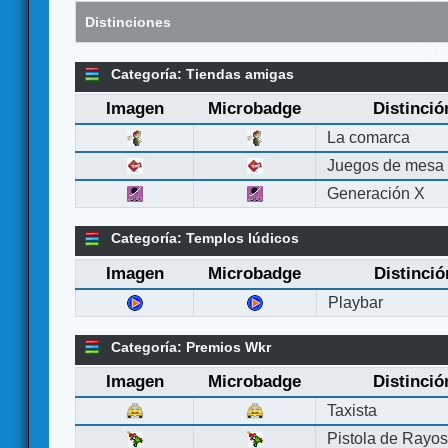
Distinciones
Categoría: Tiendas amigas
Imagen
Microbadge
Distinció
La comarca
Juegos de mesa
Generación X
Categoría: Templos lúdicos
Imagen
Microbadge
Distinció
Playbar
Categoría: Premios Wkr
Imagen
Microbadge
Distinció
Taxista
Pistola de Rayo