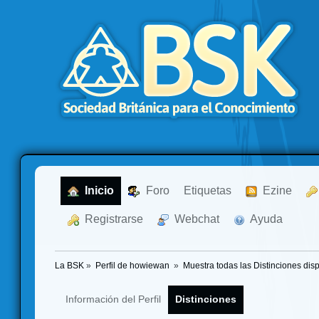
  Inicio
  Foro
Etiquetas
  Ezine
  Registrarse
  Webchat
  Ayuda
La BSK
»
Perfil de howiewan 
»
Muestra todas las Distinciones dis
Información del Perfil
Distinciones