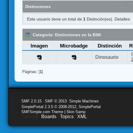
Distinciones
Este usuario tiene un total de
1
Distinción(es). Detalles:
Categoría: Distinciones en la BSK
Imagen
Microbadge
Distinción
R
Dinosaurio
Páginas: [
1
]
SMF 2.0.15
|
SMF © 2013
,
Simple Machines
SimplePortal 2.3.5 © 2008-2012, SimplePortal
SMFSimple.com Theme | Skin Samp
Sitemap:
Boards
|
Topics
|
XML