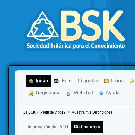
  Inicio
  Foro
Etiquetas
  Ezine
  Registrarse
  Webchat
  Ayuda
La BSK
»
Perfil de vitto19 
»
Muestra mis Distinciones
Información del Perfil
Distinciones