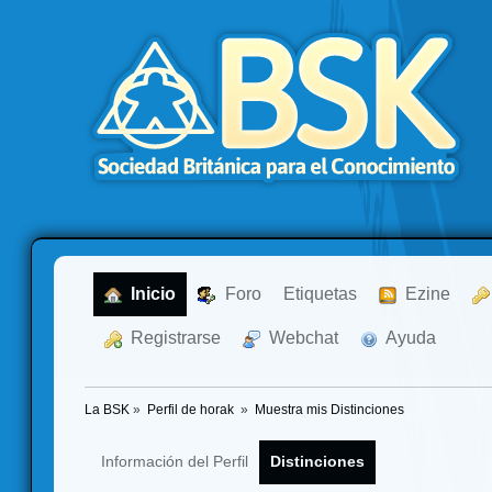
  Inicio
  Foro
Etiquetas
  Ezine
  Registrarse
  Webchat
  Ayuda
La BSK
»
Perfil de horak 
»
Muestra mis Distinciones
Información del Perfil
Distinciones