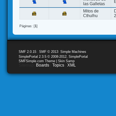
E
las Galletas
Mitos de
D
Cthulhu
Páginas: [
1
]
SMF 2.0.15
|
SMF © 2013
,
Simple Machines
SimplePortal 2.3.5 © 2008-2012, SimplePortal
SMFSimple.com Theme | Skin Samp
Sitemap:
Boards
|
Topics
|
XML