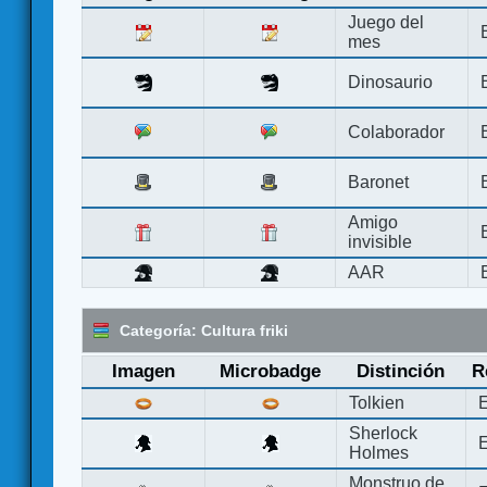
Juego del
mes
Dinosaurio
Colaborador
Baronet
Amigo
invisible
AAR
Categoría: Cultura friki
Imagen
Microbadge
Distinción
R
Tolkien
E
Sherlock
E
Holmes
Monstruo de