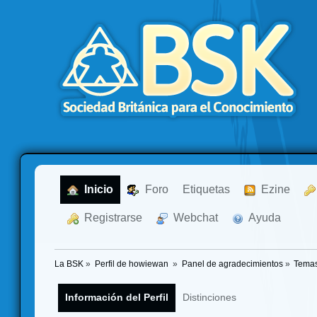
  Inicio
  Foro
Etiquetas
  Ezine
  Registrarse
  Webchat
  Ayuda
La BSK
»
Perfil de howiewan 
»
Panel de agradecimientos
»
Temas
Información del Perfil
Distinciones