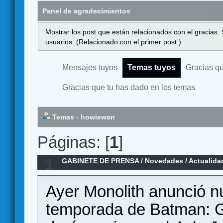
Panel de agradecimientos
Mostrar los post que están relacionados con el gracias.
usuarios. (Relacionado con el primer post.)
Mensajes tuyos
Temas tuyos
Gracias q
Gracias que tu has dado en los temas
Temas - howiewan
Páginas: [
1
]
1
GABINETE DE PRENSA
/
Novedades / Actualida
Chronicles Season 2. 80th Anniversary Nuevo 
Ayer Monolith anunció 
temporada de Batman: G