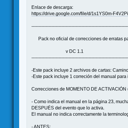
Enlace de descarga:
https://drive.google.com/file/d/1s1YS0m-F4V2
-------------------------------------------------------------------
Pack no oficial de correcciones de erra
v DC 1.1
-------------------------------------------------------------------
-Este pack incluye 2 archivos de cartas: Camin
-Este pack incluye 1 correción del manual para
Correcciones de MOMENTO DE ACTIVACIÓN ("ti
- Como indica el manual en la página 23, much
DESPUÉS del evento que lo activa.
El manual no indica correctamente la terminolo
- ANTES: