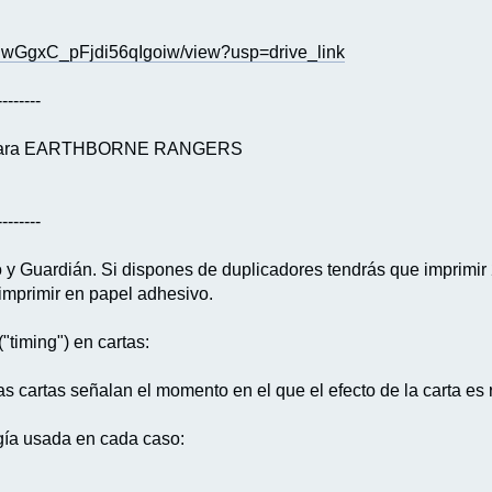
PiwGgxC_pFjdi56qIgoiw/view?usp=drive_link
--------
tas para EARTHBORNE RANGERS
--------
o y Guardián. Si dispones de duplicadores tendrás que imprimir 
 imprimir en papel adhesivo.
ming") en cartas:
as cartas señalan el momento en el que el efecto de la carta
gía usada en cada caso: