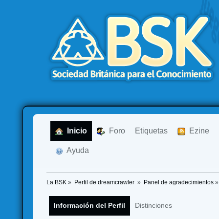
  Inicio
  Foro
Etiquetas
  Ezine
  Ayuda
La BSK
»
Perfil de dreamcrawler 
»
Panel de agradecimientos
»
Información del Perfil
Distinciones