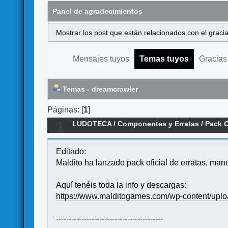
Panel de agradecimientos
Mostrar los post que están relacionados con el graci
Mensajes tuyos
Temas tuyos
Gracias
Temas - dreamcrawler
Páginas: [
1
]
1
LUDOTECA
/
Componentes y Erratas
/
Pack O
Editado:
Maldito ha lanzado pack oficial de erratas, man
Aquí tenéis toda la info y descargas:
https://www.malditogames.com/wp-content/uplo
------------------------------------------