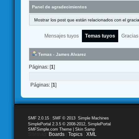
Panel de agradecimientos
Mostrar los post que están relacionados con el graci
Mensajes tuyos
Temas tuyos
Gracias
Temas - James Alvarez
Páginas: [
1
]
Páginas: [
1
]
SMF 2.0.15
|
SMF © 2013
,
Simple Machines
SimplePortal 2.3.5 © 2008-2012, SimplePortal
SMFSimple.com Theme | Skin Samp
Sitemap:
Boards
|
Topics
|
XML