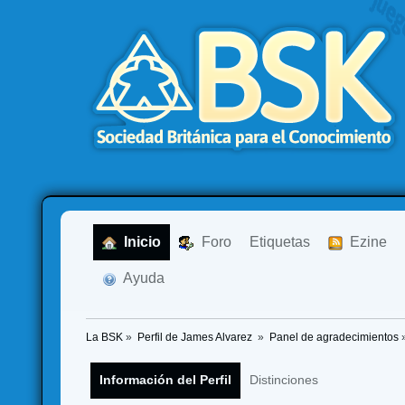
  Inicio
  Foro
Etiquetas
  Ezine
  Ayuda
La BSK
»
Perfil de James Alvarez 
»
Panel de agradecimientos
Información del Perfil
Distinciones